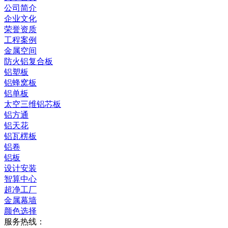
公司简介
企业文化
荣誉资质
工程案例
金属空间
防火铝复合板
铝塑板
铝蜂窝板
铝单板
太空三维铝芯板
铝方通
铝天花
铝瓦楞板
铝卷
铝板
设计安装
智算中心
超净工厂
金属幕墙
颜色选择
服务热线：