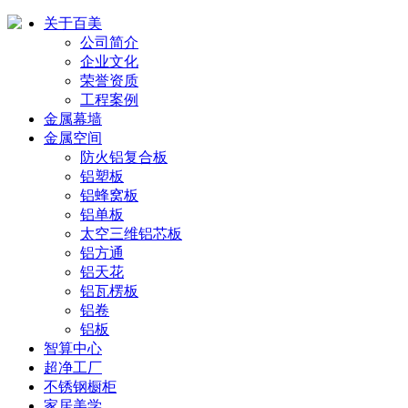
关于百美
公司简介
企业文化
荣誉资质
工程案例
金属幕墙
金属空间
防火铝复合板
铝塑板
铝蜂窝板
铝单板
太空三维铝芯板
铝方通
铝天花
铝瓦楞板
铝卷
铝板
智算中心
超净工厂
不锈钢橱柜
家居美学